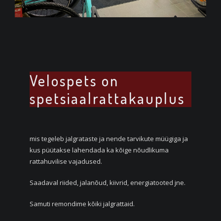
Velospets on
spetsiaalrattakauplus
mis tegeleb jalgrataste ja nende tarvikute müügiga ja
kus püütakse lahendada ka kõige nõudlikuma
rattahuvilise vajadused.
Saadaval riided, jalanõud, kiivrid, energiatooted jne.
Samuti remondime kõiki jalgrattaid.