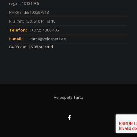
reg.nr. 10181936
KMKR nr.EE100597918
Riia mnt. 130, 51014, Tartu
Telefon:
(+372) 7 380 406
E-mail:
tartu@velospets.ee
04.08 kuni 16.08 suletud
Velospets Tartu