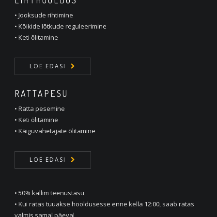
LIHTHOOLDUS
• Jooksude rihtimine
• Kõikide lõtkude reguleerimine
• Keti õlitamine
LOE EDASI
RATTAPESU
• Ratta pesemine
• Keti õlitamine
• Käiguvahetajate õlitamine
LOE EDASI
• 50% kallim teenustasu
• Kui ratas tuuakse hooldusesse enne kella 12:00, saab ratas
valmis samal päeval