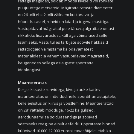
rattaga mägedes, sõidab mööda kiviseid või rohkete
puujuurtega metsateid. Mägiratta rataste diameeter
on 26 tolli ehk 2 tolli väiksem kui tänava- ja
hübriidratastel, rehvid on laiad ja tugeva mustriga.
Vastupidaval mägirattal pole tänavajalgrattale omast
rikkalikku lisavarustust, küll aga võimalused selle
lisamiseks. Vastu tulles tarbijate soovile hakkasid
rattatootjaid valmistama ka odavamatest
materjalidest ja vähem vastupidavaid mägirattaid,
kaugenedes sellega esialgsest sportratta
ideoloogiast.
Maanteeratas
Kerge, kitsaste rehvidega, kive ja auke kartev
maanteeratas on mõeldud neile spordiharrastajatele,
kelle eelistus on kiirus ja võistlemine. Maanteerattad
on 28″ rattaläbimõõduga, 16-22 käigulised,
aerodünaamilise sõiduasendiga ja sobivad
sõitmiseks reeglina ainult asfaldil. Tipprataste hinnad
küünivad 10 000-12 000 euroni, tavasõitjale leiab ka