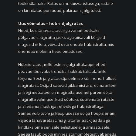
töökindlamaks. Ratas on nn täisvaristusega, rattale
on kinnitatud porilauad, pakiraam, jalg, tuled.
Uus võimalus – hübriidjalgratas
Need, kes tänavaratast liiga vanamoodsaks
põlgavad, mägiratta jaoks aga piisavalt kõrgeid
mägesid ei leia, võivad osta endale hübriidratta, mis
ühendab mõlema head omadused.
Hübriidratas , mille ostmist jalgrattakaupmehed
peavad tõusvaks trendiks, hakkab tahaplaanile
tõrjuma Eesti jalgrattaostja eelmise kümnendi hullust,
mägiratast. Ostjad saavad pikkamisi aru, et maanteel
ja isegi metsateel on mägiratta asemel parem sõita
mägiratta välimuse, kuid sootuks suuremate rataste
ja siledama mustriga rehvidega hübriidrattaga.
Samas võib tööle ja kauplusesse sõitja hoopis enam
vajada tänavaratast, mägirattafanaatik jääda aga
kindlaks oma senisele eelistusele ja armastusele.
Seega tasub poodi minnes stampmõtetest vabaneda