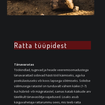
Ratta tüüpidest
Tänavaratas
Töökindlad, tugevad ja heade veeremisomadustega
tänavarattad sobivad hästi tööl käimiseks, aga ka
poekülastuseks või koos lapsega sõitmiseks. Soliidse
välimusega ratastel on tunduvalt vähem käike (1-7)
kui hübriid- või mägiratastel, samas katab käikude arv
täielikult tänavasõitja vajadused. Lisaks asub
käiguvahetaja rattarummu sees, mis teeb ratta