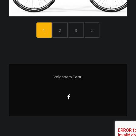
1
2
3
Velospets Tartu