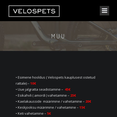
MUU
• Esimene hooldus ( Velospets kauplusest ostetud
rattale) –
10€
• Uue jalgratta seadistamine –
45€
• Esikahvli ( amordi ) vahetamine –
25€
• Kaelakausside määrimine / vahetamine –
20€
• Keskjooksu määrimine / vahetamine –
15€
• Keti vahetamine –
5€