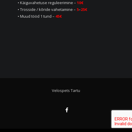
• Käiguvahetuse reguleerimine –
10€
• Trosside / kõride vahetamine –
5
–
25€
• Muud tööd 1 tund –
45
€
Velospets Tartu