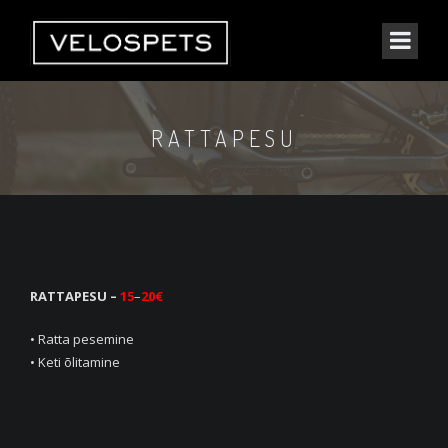
RATTAPESU
RATTAPESU –
15
–
20€
• Ratta pesemine
• Keti õlitamine